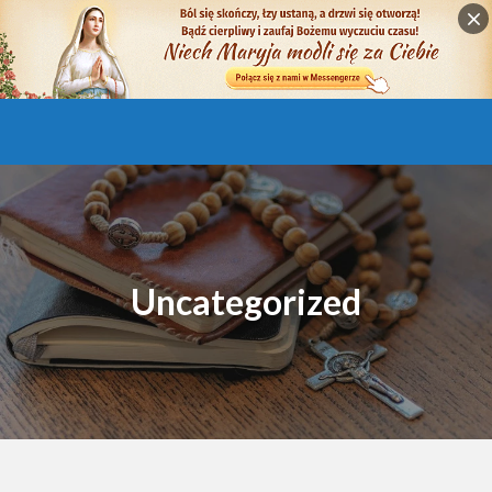
Uncategorized