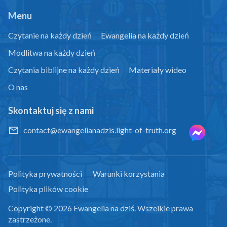
Menu
Czytanie na każdy dzień
Ewangelia na każdy dzień
Modlitwa na każdy dzień
Czytania biblijne na każdy dzień
Materiały wideo
O nas
Skontaktuj się z nami
contact@ewangelianadzis.light-of-truth.org
Polityka prywatności
Warunki korzystania
Polityka plików cookie
Copyright © 2026
Ewangelia na dziś
. Wszelkie prawa
zastrzeżone.