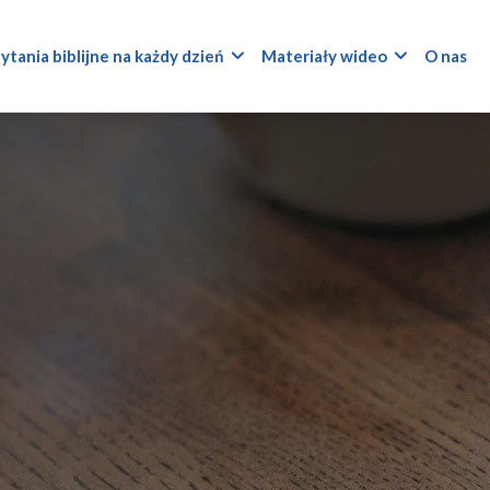
ytania biblijne na każdy dzień
Materiały wideo
O nas