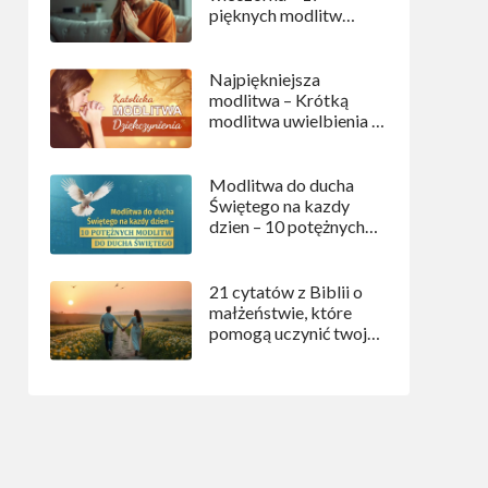
pięknych modlitw
wieczornych przed
snem
Najpiękniejsza
modlitwa – Krótką
modlitwa uwielbienia i
dziękczynienia
Modlitwa do ducha
Świętego na kazdy
dzien – 10 potężnych
modlitw do Ducha
Świętego
21 cytatów z Biblii o
małżeństwie, które
pomogą uczynić twoje
małżeństwo
szczęśliwszym