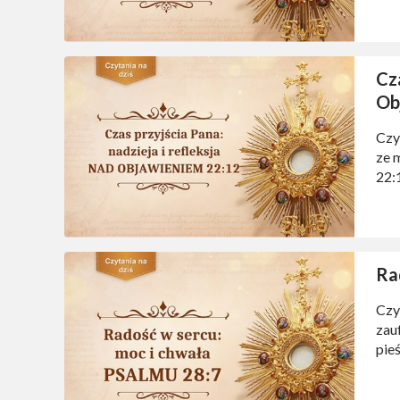
wsp
Cza
Ob
Czy
ze 
22:
nam 
Ra
Czy
zau
pie
obr