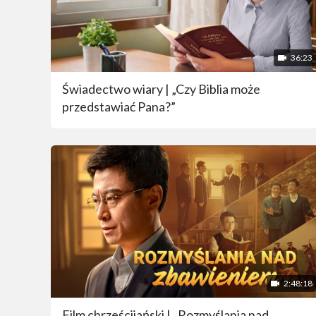
36:23
Świadectwo wiary | „Czy Biblia może
przedstawiać Pana?”
2:48:18
Film chrześcijański | „Rozmyślania nad