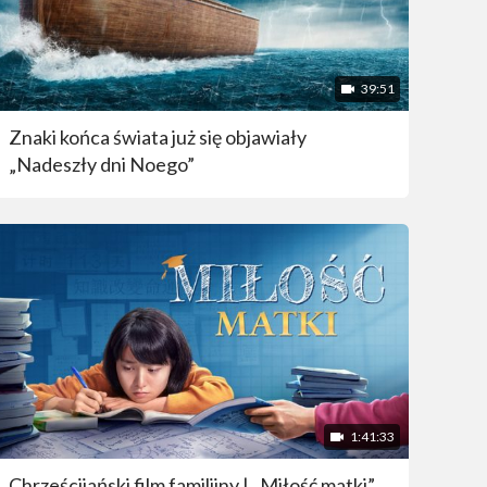
39:51
Znaki końca świata już się objawiały
„Nadeszły dni Noego”
1:41:33
Chrześcijański film familijny | „Miłość matki”