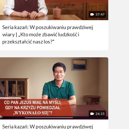
37:47
Seria kazań: W poszukiwaniu prawdziwej
wiary | „Kto może zbawić ludzkość i
przekształcić nasz los?”
26:15
Seria kazań: W poszukiwaniu prawdziwej