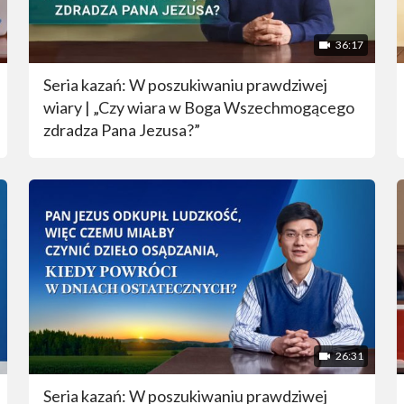
36:17
Seria kazań: W poszukiwaniu prawdziwej
wiary | „Czy wiara w Boga Wszechmogącego
zdradza Pana Jezusa?”
26:31
Seria kazań: W poszukiwaniu prawdziwej