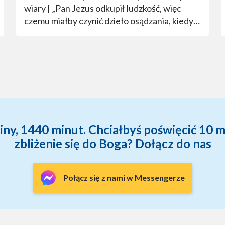
wiary | „Pan Jezus odkupił ludzkość, więc
czemu miałby czynić dzieło osądzania, kiedy
powróci w dniach ostatecznych?”
y, 1440 minut. Chciałbyś poświęcić 10 m
zbliżenie się do Boga? Dołącz do nas
Połącz się z nami w Messengerze