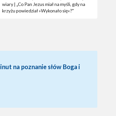
wiary | „Co Pan Jezus miał na myśli, gdy na
krzyżu powiedział »Wykonało się«?”
inut na poznanie słów Boga i