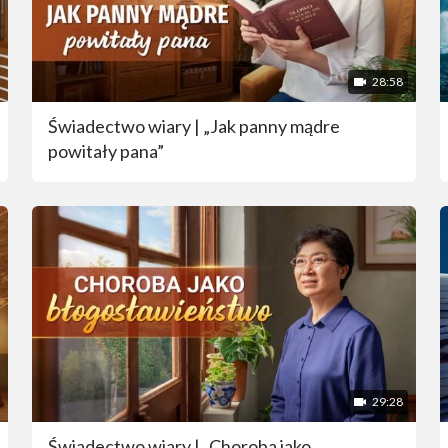
28:58
Świadectwo wiary | „Jak panny mądre
powitały pana”
29:28
Świadectwo wiary | „Choroba jako