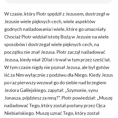
W czasie, który Piotr spędził z Jezusem, dostrzegł w
Jezusie wiele pięknych cech, wiele aspektów
godnych naśladowania i wiele, które go umacniały.
Chociaż Piotr widział istotę Bożą w Jezusie na wiele
sposobów i dostrzegał wiele pięknych cech, na
początku nie znał Jezusa. Piotr zaczął naśladować
Jezusa, kiedy miał 20 lat i trwał w tym przez sześć lat.
W tym czasie nigdy nie poznał Jezusa, ale był gotów
iść za Nim wyłącznie z podziwu dla Niego. Kiedy Jezus
po raz pierwszy wezwał go do siebie nad brzegiem
Jeziora Galilejskiego, zapytał: „Szymonie, synu
Jonasza, pójdziesz za mną?”. Piotr powiedział: „Muszę
naśladować Tego, który został posłany przez Ojca
Niebiańskiego. Muszę uznać Tego, który został