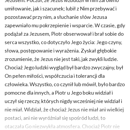
Jezusem. Poczuł, że Jezus wzbudził w nim zarówno
umiłowanie, jak i szacunek; lubił z Nim przebywać i
pozostawać przy nim, a słuchanie słów Jezusa
zapewniało mu pokrzepienie i wsparcie. W czasie, gdy
podążał za Jezusem, Piotr obserwował i brał sobie do
serca wszystko, co dotyczyło Jego życia: Jego czyny,
słowa, postępowanie i wyrażenia. Zyskał głębokie
zrozumienie, że Jezus nie jest taki, jak zwykli ludzie.
Chociaż Jego ludzki wygląd był bardzo zwyczajny, był
On pełen miłości, współczucia i tolerancji dla
człowieka. Wszystko, co czynił lub mówił, było bardzo
pomocne dla innych, a Piotr u Jego boku widział i
uczył się rzeczy, których nigdy wcześniej nie widział i
nie miał. Widział, że chociaż Jezus nie miał ani wielkiej
postaci, ani nie wyróżniał się spośród ludzi, to
otaczała Go niezwykła atmosfera. Chociaż Piotr nie