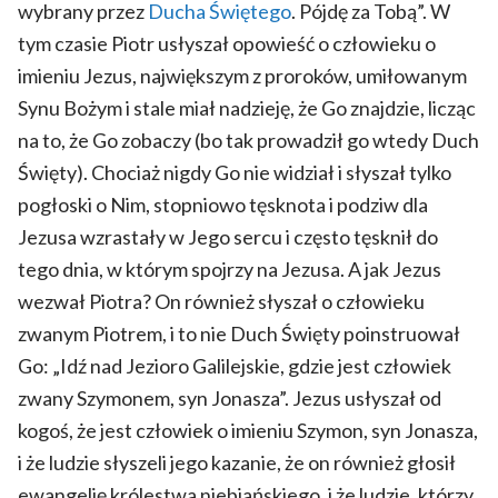
wybrany przez
Ducha Świętego
. Pójdę za Tobą”. W
tym czasie Piotr usłyszał opowieść o człowieku o
imieniu Jezus, największym z proroków, umiłowanym
Synu Bożym i stale miał nadzieję, że Go znajdzie, licząc
na to, że Go zobaczy (bo tak prowadził go wtedy Duch
Święty). Chociaż nigdy Go nie widział i słyszał tylko
pogłoski o Nim, stopniowo tęsknota i podziw dla
Jezusa wzrastały w Jego sercu i często tęsknił do
tego dnia, w którym spojrzy na Jezusa. A jak Jezus
wezwał Piotra? On również słyszał o człowieku
zwanym Piotrem, i to nie Duch Święty poinstruował
Go: „Idź nad Jezioro Galilejskie, gdzie jest człowiek
zwany Szymonem, syn Jonasza”. Jezus usłyszał od
kogoś, że jest człowiek o imieniu Szymon, syn Jonasza,
i że ludzie słyszeli jego kazanie, że on również głosił
ewangelię królestwa niebiańskiego, i że ludzie, którzy