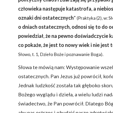
człowieka następuje katastrofa, a niebios
oznaki dni ostatecznych
”
(Praktyka (2), w: S
o dniach ostatecznych, odnosi się to do 
powiedział, że na pewno doświadczycie kat
co pokaże, że jest to nowy wiek i nie jest 
.
Słowo, t. 1, Dzieło Boże i poznawanie Boga)
Słowa te mówią nam: Występowanie wszelk
ostatecznych. Pan Jezus już powrócił, koń
Jednak ludzkość została tak głęboko skor
Bożego wyglądu i dzieła, a wielu ludzi na
świadectwo, że Pan powrócił. Dlatego Bóg
aby nas ostrzec i obudzić nasze zdrętwiał