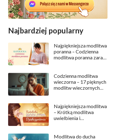
Najbardziej popularny
Najpiękniejsza modlitwa
poranna – Codzienna
modlitwa poranna zaraz
po przebudzeniu
Codzienna modlitwa
wieczorna – 17 pięknych
modlitw wieczornych
przed snem
Najpiękniejsza modlitwa
– Krótką modlitwa
uwielbienia i
dziękczynienia
Modlitwa do ducha