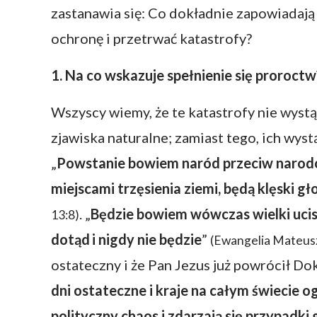
zastanawia się: Co dokładnie zapowiadają
ochronę i przetrwać katastrofy?
1. Na co wskazuje spełnienie się proroctw
Wszyscy wiemy, że te katastrofy nie wystąp
zjawiska naturalne; zamiast tego, ich wys
„
Powstanie bowiem naród przeciw narodo
miejscami trzęsienia ziemi, będą klęski gł
. „
Będzie bowiem wówczas wielki ucisk
13:8)
dotąd
i nigdy nie będzie
”
(Ewangelia Mateus
ostateczny i że Pan Jezus już powrócił Dok
dni ostateczne i kraje na całym świecie 
polityczny chaos i zdarzają się przypadki 