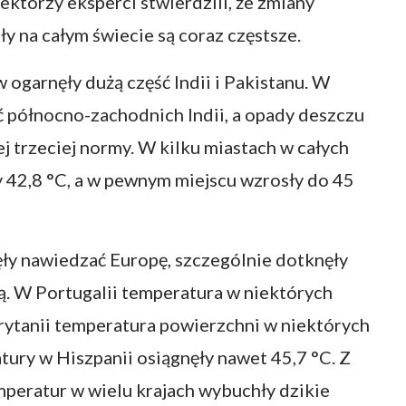
ektórzy eksperci stwierdzili, że zmiany
ły na całym świecie są coraz częstsze.
 ogarnęły dużą część Indii i Pakistanu. W
 północno-zachodnich Indii, a opady deszczu
j trzeciej normy. W kilku miastach w całych
 42,8 °C, a w pewnym miejscu wzrosły do 45
ęły nawiedzać Europę, szczególnie dotknęły
. W Portugalii temperatura w niektórych
Brytanii temperatura powierzchni w niektórych
tury w Hiszpanii osiągnęły nawet 45,7 °C. Z
eratur w wielu krajach wybuchły dzikie