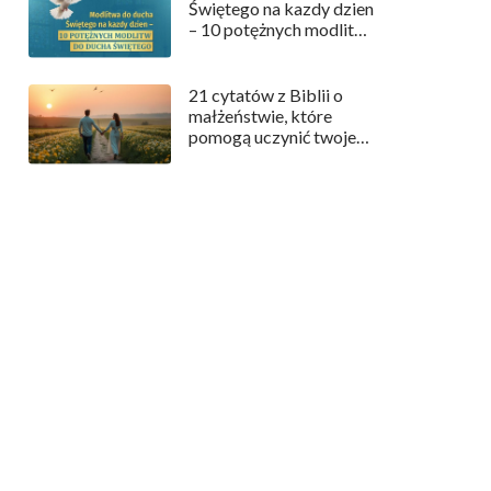
Świętego na kazdy dzien
– 10 potężnych modlitw
do Ducha Świętego
21 cytatów z Biblii o
małżeństwie, które
pomogą uczynić twoje
małżeństwo
szczęśliwszym