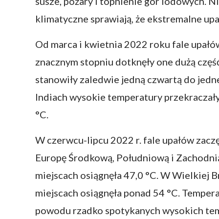
susze, pożary i topnienie gór lodowych. Ni
klimatyczne sprawiają, że ekstremalne upa
Od marca i kwietnia 2022 roku fale upałów
znacznym stopniu dotknęły one dużą część
stanowiły zaledwie jedną czwartą do jedne
Indiach wysokie temperatury przekraczały
°C.
W czerwcu-lipcu 2022 r. fale upałów zacz
Europę Środkową, Południową i Zachodnią
miejscach osiągnęła 47,0 °C. W Wielkiej 
miejscach osiągnęła ponad 54 °C. Tempera
powodu rzadko spotykanych wysokich temp