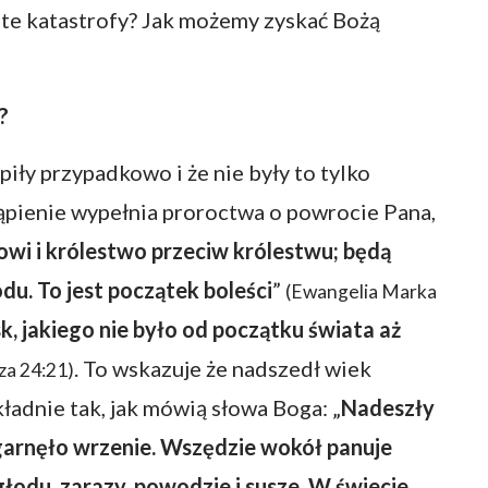
 te katastrofy? Jak możemy zyskać Bożą
?
iły przypadkowo i że nie były to tylko
tąpienie wypełnia proroctwa o powrocie Pana,
wi i królestwo przeciw królestwu; będą
odu. To jest początek boleści
”
(Ewangelia Marka
, jakiego nie było od początku świata aż
. To wskazuje że nadszedł wiek
za 24:21)
ładnie tak, jak mówią słowa Boga: „
Nadeszły
ogarnęło wrzenie. Wszędzie wokół panuje
głodu, zarazy, powodzie i susze. W świecie