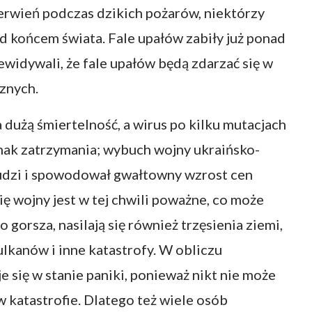
zerwień podczas dzikich pożarów, niektórzy
zed końcem świata. Fale upałów zabiły już ponad
ewidywali, że fale upałów będą zdarzać się w
znych.
użą śmiertelność, a wirus po kilku mutacjach
oznak zatrzymania; wybuch wojny ukraińsko-
 ludzi i spowodował gwałtowny wzrost cen
się wojny jest w tej chwili poważne, co może
gorsza, nasilają się również trzęsienia ziemi,
lkanów i inne katastrofy. W obliczu
e się w stanie paniki, ponieważ nikt nie może
 katastrofie. Dlatego też wiele osób