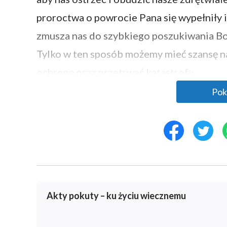
proroctwa o powrocie Pana się wypełniły i
zmusza nas do szybkiego poszukiwania Boż
Tylko w ten sposób możemy mieć szansę n
ochronę oraz przetrwać katastrofy.
Pok
2. Jak powitać powrót Pana
Skoro Pan już wrócił, to jak możemy Go p
nam już drogę. Powiedział: „
Oto stoję u dr
drzwi otworzy, wejdę do niego i będę z ni
. „
Lecz o północy rozległo się wołani
3:20)
Akty pokuty – ku życiu wiecznemu
spotkanie!«
”
. „
Moj
(Ewangelia Mateusza 25:6)
one za Mną
”
. Mówiąc 
(Ewangelia Jana 10:27)