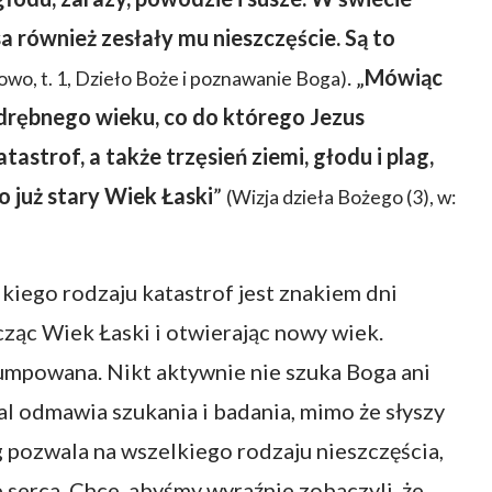
a również zesłały mu nieszczęście. Są to
. „
Mówiąc
łowo, t. 1, Dzieło Boże i poznawanie Boga)
odrębnego wieku, co do którego Jezus
astrof, a także trzęsień ziemi, głodu i plag,
to już stary Wiek Łaski
”
(Wizja dzieła Bożego (3), w:
iego rodzaju katastrof jest znakiem dni
cząc Wiek Łaski i otwierając nowy wiek.
umpowana. Nikt aktywnie nie szuka Boga ani
dal odmawia szukania i badania, mimo że słyszy
 pozwala na wszelkiego rodzaju nieszczęścia,
e serca. Chce, abyśmy wyraźnie zobaczyli, że