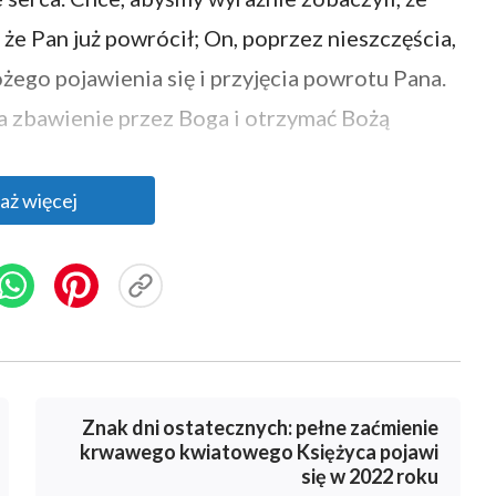
 że Pan już powrócił; On, poprzez nieszczęścia,
ego pojawienia się i przyjęcia powrotu Pana.
a zbawienie przez Boga i otrzymać Bożą
aż więcej
owitać? W rzeczywistości Pan Jezus wskazał
zwi i kołaczę: jeśli kto posłyszy mój głos i
m wieczerzał, a on ze Mną
”
(Objawienie Jana
e: »Pan młody idzie, wyjdźcie mu na
Znak dni ostatecznych: pełne zaćmienie
e owce słuchają mego głosu, a Ja znam je. Idą
krwawego kwiatowego Księżyca pojawi
nam, że w dniach ostatecznych, kiedy Pan
się w 2022 roku