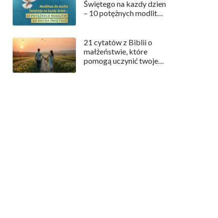
Świętego na kazdy dzien
– 10 potężnych modlitw
do Ducha Świętego
21 cytatów z Biblii o
małżeństwie, które
pomogą uczynić twoje
małżeństwo
szczęśliwszym