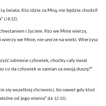
ią świata. Kto idzie za Mną, nie będzie chodził
a”
.
(J 8:12)
chwstaniem i życiem. Kto we Mnie wierzy,
e i wierzy we Mnie, nie umrze na wieki. Wierzysz
zyść odniesie człowiek, choćby cały świat
lbo co da człowiek w zamian za swoją duszę?”
ie się wszelkiej chciwości, bo nawet gdy ktoś
zależne od jego mienia”
.
(Łk 12:15)