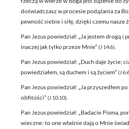
rzeczą w wierze w Boga jest dążenie do ży
doświadczasz w procesie podążania za Bog
pewność siebie i siłę, dzięki czemu nasze
Pan Jezus powiedział: „Ja jestem drogą i p
inaczej jak tylko przeze Mnie”
.
(J 14:6)
Pan Jezus powiedział: „Duch daje życie; ci
powiedziałem, są duchem i są życiem”
(J 6:
Pan Jezus powiedział: „Ja przyszedłem po t
obfitości”
.
(J 10:10)
Pan Jezus powiedział: „Badacie Pisma, pon
wieczne: to one właśnie dają o Mnie świad