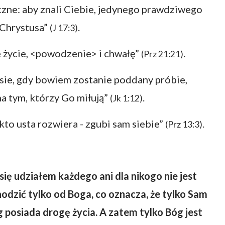
eczne: aby znali Ciebie, jedynego prawdziwego
 Chrystusa”
.
(J 17:3)
e życie, <powodzenie> i chwałę”
.
(Prz 21:21)
sie, gdy bowiem zostanie poddany próbie,
a tym, którzy Go miłują”
.
(Jk 1:12)
 kto usta rozwiera - zgubi sam siebie”
.
(Prz 13:3)
się udziałem każdego ani dla nikogo nie jest
dzić tylko od Boga, co oznacza, że tylko Sam
g posiada drogę życia. A zatem tylko Bóg jest