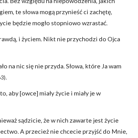
cia. Bez względu na niepowodzenia, jakich
iem, te słowa mogą przynieść ci zachętę,
 życie będzie mogło stopniowo wzrastać.
rawdą, i życiem. Nikt nie przychodzi do Ojca
ało na nic się nie przyda. Słowa, które Ja wam
.
63)
o, aby [owce] miały życie i miały je w
ieważ sądzicie, że w nich zawarte jest życie
ectwo. A przecież nie chcecie przyjść do Mnie,