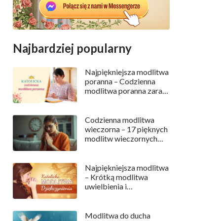
Najbardziej popularny
Najpiękniejsza modlitwa
poranna – Codzienna
modlitwa poranna zaraz
po przebudzeniu
Codzienna modlitwa
wieczorna – 17 pięknych
modlitw wieczornych
przed snem
Najpiękniejsza modlitwa
– Krótką modlitwa
uwielbienia i
dziękczynienia
Modlitwa do ducha