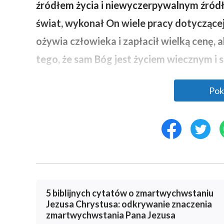
źródłem życia i niewyczerpywalnym źród
świat, wykonał On wiele pracy dotyczącej 
ożywia człowieka i zapłacił wielką cenę, 
tego, że sam Bóg jest życiem wiecznym i 
zostaje wzbudzony z martwych. Bóg nigdy 
Pok
On pośród ludzi przez cały czas. Jest sił
egzystencji i bogatym depozytem dla ist
odrodzenie się człowieka i pozwala mu wyt
niewyczerpywalnej sile życiowej człowiek 
moc życia Bożego była podstawą egzystencj
żaden zwykły człowiek nigdy nie zapłacił
5 biblijnych cytatów o zmartwychwstaniu
moc, a ponadto przewyższa każdą moc. Je
Jezusa Chrystusa: odkrywanie znaczenia
zmartwychwstania Pana Jezusa
nadzwyczajna, a Jego siły życiowej nie m