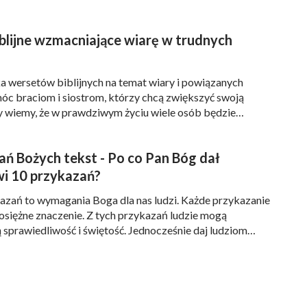
da i życie współistnieją. Jeżeli nie możesz
blijne wzmacniające wiarę w trudnych
żywienia dla życia; jeżeli nie możesz uzyskać
z mieć prawdy i tak oprócz wyobrażeń i pojęć,
a wersetów biblijnych na temat wiary i powiązanych
j jak tylko twoim ciałem, twoim cuchnącym
móc braciom i siostrom, którzy chcą zwiększyć swoją
y wiemy, że w prawdziwym życiu wiele osób będzie
ię jako życie, zapisy historii nie mogą być
różnymi trudnościami i problemami, takimi jak: presja w
odzinne, niepowodzenia małżeńskie i różne katastrofy,
przeszłości nie mogą służyć jako wyjaśnienie
ań Bożych tekst - Po co Pan Bóg dał
a, głód i inwazje szkodników. […]
Tylko to, co Bóg wyraża, gdy przychodzi na
i 10 przykazań?
życiem, Bożą wolą i Jego obecnym sposobem
azań to wymagania Boga dla nas ludzi. Każde przykazanie
siężne znaczenie. Z tych przykazań ludzie mogą
sprawiedliwość i świętość. Jednocześnie daj ludziom
 których należy przestrzegać w życiu na ziemi. Przeczytaj
azań Biblii, zrozum Bożą wolę i wymagania i żyj w Bożych
wach. Treść Dziesięciu Przykazań: „Jam jest […]