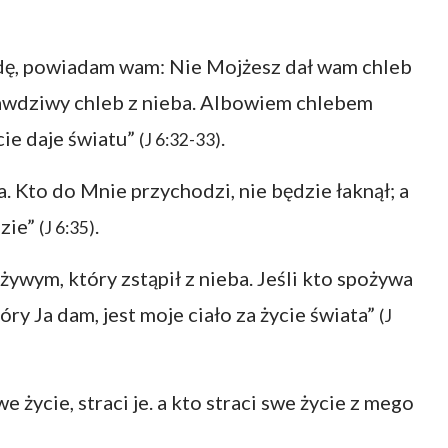
dę, powiadam wam: Nie Mojżesz dał wam chleb
rawdziwy chleb z nieba. Albowiem chlebem
cie daje światu”
.
(J 6:32-33)
a. Kto do Mnie przychodzi, nie będzie łaknął; a
dzie”
.
(J 6:35)
żywym, który zstąpił z nieba. Jeśli kto spożywa
óry Ja dam, jest moje ciało za życie świata”
(J
 życie, straci je. a kto straci swe życie z mego