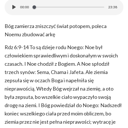
00:00
23:38
Bóg zamierza zniszczyć świat potopem, poleca
Noemu zbudować arkę
Rdz 6:9-14 To są dzieje rodu Noego: Noe był
człowiekiem sprawiedliwym i doskonałym w swoich
czasach. I Noe chodził z Bogiem. A Noe spłodził
trzech synów: Sema, Chama i Jafeta. Ale ziemia
zepsuła się w oczach Boga i napełniła się
nieprawością. Wtedy Bóg wejrzał na ziemię, a oto
była zepsuta, bo wszelkie ciało wypaczyło swoją
drogę na ziemi. I Bóg powiedział do Noego: Nadszedł
koniec wszelkiego ciała przed moim obliczem, bo
ziemia przez nie jest pełna nieprawości; wytracę je