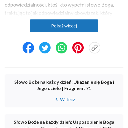
odpowiedzialności, ktoś, kto wypełni słowo Boga,
traktując to jak odpowiedzialny obowiązek, który
powinno się wypełnić. Zatem czy taki człowiek musi
Pokaż więcej
być kimś, kto zna Boga? Nie. W tamtym czasie Noe nie
słyszał zbyt wiele Bożych pouczeń ani nie
doświadczył Bożego dzieła. Dlatego też jego
znajomość Boga była bardzo niewielka. Chociaż
zostało tu zapisane, że Noe chodził z Bogiem, czy on
kiedykolwiek widział Bożą osobę? Odpowiedź brzmi:
zdecydowanie nie! Ponieważ w tamtych czasach do
Słowo Boże na każdy dzień: Ukazanie się Boga i
ludzi przybywali jedynie posłańcy Boga. Chociaż mogli
Jego dzieło | Fragment 71
oni reprezentować Boga w mówieniu i czynieniu
Wstecz
rzeczy, jedynie przekazywali Bożą wolę i Jego zamiary.
Osoba Boga nie została ujawniona człowiekowi
twarzą w twarz. W tej części Pisma zasadniczo
Słowo Boże na każdy dzień: Usposobienie Boga