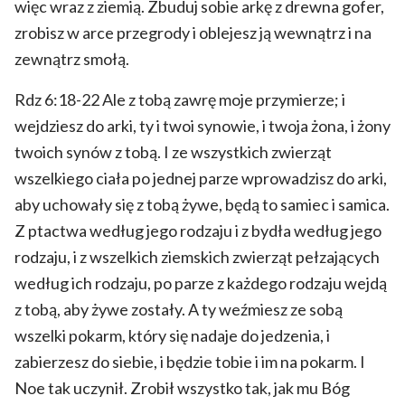
więc wraz z ziemią. Zbuduj sobie arkę z drewna gofer,
zrobisz w arce przegrody i oblejesz ją wewnątrz i na
zewnątrz smołą.
Rdz 6:18-22 Ale z tobą zawrę moje przymierze; i
wejdziesz do arki, ty i twoi synowie, i twoja żona, i żony
twoich synów z tobą. I ze wszystkich zwierząt
wszelkiego ciała po jednej parze wprowadzisz do arki,
aby uchowały się z tobą żywe, będą to samiec i samica.
Z ptactwa według jego rodzaju i z bydła według jego
rodzaju, i z wszelkich ziemskich zwierząt pełzających
według ich rodzaju, po parze z każdego rodzaju wejdą
z tobą, aby żywe zostały. A ty weźmiesz ze sobą
wszelki pokarm, który się nadaje do jedzenia, i
zabierzesz do siebie, i będzie tobie i im na pokarm. I
Noe tak uczynił. Zrobił wszystko tak, jak mu Bóg