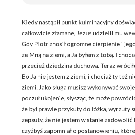
Kiedy nastąpił punkt kulminacyjny doświad
całkowicie złamane, Jezus udzielił mu wew
Gdy Piotr znosił ogromne cierpienie i jego
ze Mną na ziemi, a Ja byłem z tobą. I choc
przecież dziedzina duchowa. Teraz wróciłe
Bo Ja nie jestem z ziemi, i chociaż ty też n
ziemi. Jako sługa musisz wykonywać swoje o
poczuł ukojenie, słysząc, że może powrócić
że był prawie przykuty do łóżka, wyrzuty s
zepsuty, że nie jestem w stanie zadowolić B
czyżbyś zapomniał o postanowieniu, któr