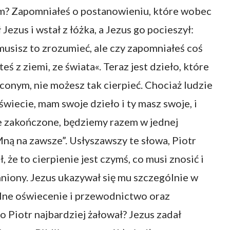
m? Zapomniałeś o postanowieniu, które wobec
 Jezus i wstał z łóżka, a Jezus go pocieszył:
 musisz to zrozumieć, ale czy zapomniałeś coś
eś z ziemi, ze świata«. Teraz jest dzieło, które
conym, nie możesz tak cierpieć. Chociaż ludzie
wiecie, mam swoje dzieło i ty masz swoje, i
e zakończone, będziemy razem w jednej
Mną na zawsze”. Usłyszawszy te słowa, Piotr
 że to cierpienie jest czymś, co musi znosić i
niony. Jezus ukazywał się mu szczególnie w
ólne oświecenie i przewodnictwo oraz
 Piotr najbardziej żałował? Jezus zadał