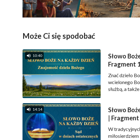
Może Ci się spodobać
Słowo Boże
10:40
Fragment 
Znać dzieło Bo
wcielonego Bog
służbą, a takż
wspominałem, ż
ustanowić wzór
Słowo Boże
wypowiadanie s
14:14
| Fragment
W tradycyjnych
miłosierdziem 