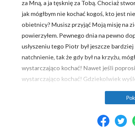
za Mną, a ja tęsknię za Tobą. Chociaż stw
jak mógłbym nie kochać kogoś, kto jest ni
obietnicy? Musisz przyjąć Moją misję na z
powierzyłem. Pewnego dnia na pewno dopr
usłyszeniu tego Piotr był jeszcze bardzi
natchnienie, tak że gdy był na krzyżu, móg
wystarczająco kochać! Nawet jeśli poprosi
wystarczająco kochać! Gdziekolwiek wyśle
czy nie, cokolwiek zrobisz później, miłuję 
Pok
prawdziwej miłości.