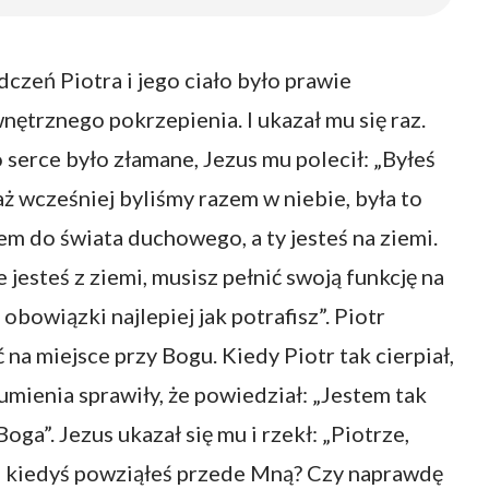
czeń Piotra i jego ciało było prawie
nętrznego pokrzepienia. I ukazał mu się raz.
 serce było złamane, Jezus mu polecił: „Byłeś
iaż wcześniej byliśmy razem w niebie, była to
m do świata duchowego, a ty jesteś na ziemi.
ie jesteś z ziemi, musisz pełnić swoją funkcję na
bowiązki najlepiej jak potrafisz”. Piotr
 na miejsce przy Bogu. Kiedy Piotr tak cierpiał,
umienia sprawiły, że powiedział: „Jestem tak
oga”. Jezus ukazał się mu i rzekł: „Piotrze,
e kiedyś powziąłeś przede Mną? Czy naprawdę