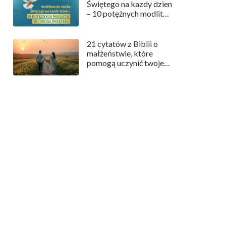
Świętego na kazdy dzien
– 10 potężnych modlitw
do Ducha Świętego
21 cytatów z Biblii o
małżeństwie, które
pomogą uczynić twoje
małżeństwo
szczęśliwszym