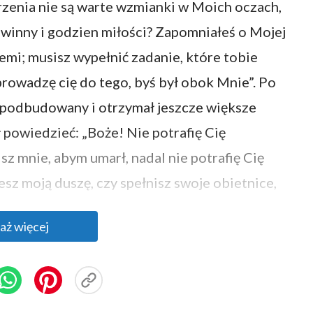
orzenia nie są warte wzmianki w Moich oczach,
ewinny i godzien miłości? Zapomniałeś o Mojej
iemi; musisz wypełnić zadanie, które tobie
owadzę cię do tego, byś był obok Mnie”. Po
ej podbudowany i otrzymał jeszcze większe
ł powiedzieć: „Boże! Nie potrafię Cię
sz mnie, abym umarł, nadal nie potrafię Cię
sz moją duszę, czy spełnisz swoje obietnice,
Cię i wierzę w Ciebie”. Piotr trwał w wierze i
aż więcej
fragment księgi „Słowo ukazuje się w ciele”