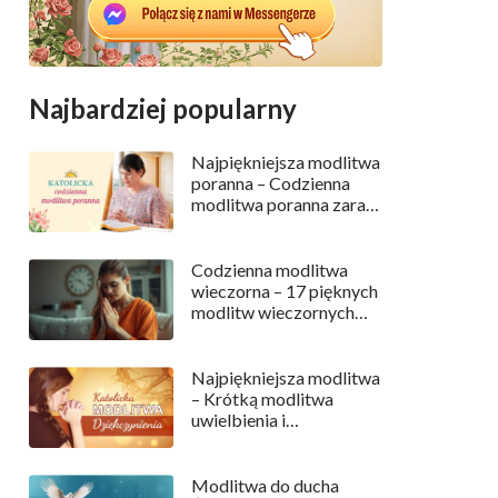
Najbardziej popularny
Najpiękniejsza modlitwa
poranna – Codzienna
modlitwa poranna zaraz
po przebudzeniu
Codzienna modlitwa
wieczorna – 17 pięknych
modlitw wieczornych
przed snem
Najpiękniejsza modlitwa
– Krótką modlitwa
uwielbienia i
dziękczynienia
Modlitwa do ducha