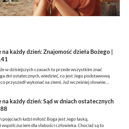
 na każdy dzień: Znajomość dzieła Bożego |
141
że w dzisiejszych czasach to przede wszystkim znać
a dni ostatecznych, wiedzieć, co jest Jego podstawową
e co przyszedł wykonać na ziemi. Już wcześniej słownie
e Bóg przyszedł na ziemię (w dniach ostatecznych), aby
 przed odejściem. Jak Bóg ustanawia ten wzór? Poprzez
 na każdy dzień: Sąd w dniach ostatecznych
łów, poprzez pracowanie i […]
 88
 pojęciach ludzi miłość Boga jest Jego łaską,
i współczuciem dla słabości człowieka. Chociaż są to