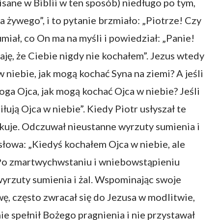
pisane w Biblii w ten sposób) niedługo po tym,
a żywego”, i to pytanie brzmiało: „Piotrze! Czy
miał, co On ma na myśli i powiedział: „Panie!
aję, że Ciebie nigdy nie kochałem”. Jezus wtedy
w niebie, jak mogą kochać Syna na ziemi? A jeśli
oga Ojca, jak mogą kochać Ojca w niebie? Jeśli
łują Ojca w niebie”. Kiedy Piotr usłyszał te
akuje. Odczuwał nieustanne wyrzuty sumienia i
słowa: „Kiedyś kochałem Ojca w niebie, ale
. Po zmartwychwstaniu i wniebowstąpieniu
yrzuty sumienia i żal. Wspominając swoje
ę, często zwracał się do Jezusa w modlitwie,
nie spełnił Bożego pragnienia i nie przystawał