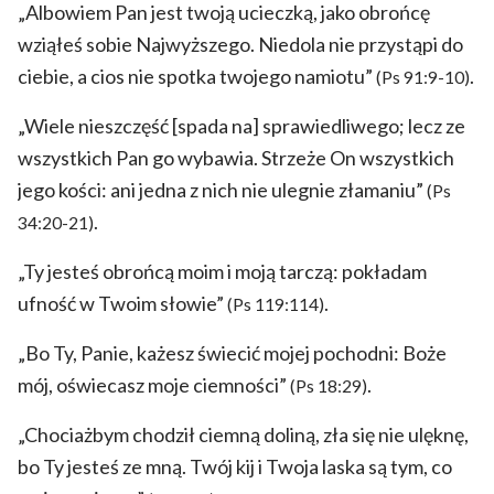
„Albowiem Pan jest twoją ucieczką, jako obrońcę
wziąłeś sobie Najwyższego. Niedola nie przystąpi do
ciebie, a cios nie spotka twojego namiotu”
.
(Ps 91:9-10)
„Wiele nieszczęść [spada na] sprawiedliwego; lecz ze
wszystkich Pan go wybawia. Strzeże On wszystkich
jego kości: ani jedna z nich nie ulegnie złamaniu”
(Ps
.
34:20-21)
„Ty jesteś obrońcą moim i moją tarczą: pokładam
ufność w Twoim słowie”
.
(Ps 119:114)
„Bo Ty, Panie, każesz świecić mojej pochodni: Boże
mój, oświecasz moje ciemności”
.
(Ps 18:29)
„Chociażbym chodził ciemną doliną, zła się nie ulęknę,
bo Ty jesteś ze mną. Twój kij i Twoja laska są tym, co