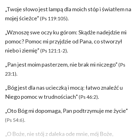
„Twoje słowo jest lampą dla moich stóp i światłem na
mojej ścieżce”
.
(Ps 119:105)
„Wznoszę swe oczy ku górom: Skądże nadejdzie mi
pomoc? Pomoc mi przyjdzie od Pana, co stworzył
niebo i ziemię”
.
(Ps 121:1-2)
„Pan jest moim pasterzem, nie brak mi niczego”
(Ps
.
23:1)
„Bóg jest dla nas ucieczką i mocą: łatwo znaleźć u
Niego pomoc w trudnościach”
.
(Ps 46:2)
„Oto Bóg mi dopomaga, Pan podtrzymuje me życie”
.
(Ps 54:6)
„O Boże, nie stój z daleka ode mnie, mój Boże,