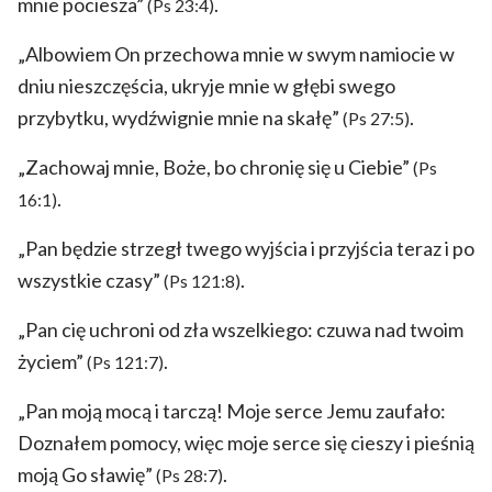
mnie pociesza”
.
(Ps 23:4)
„Albowiem On przechowa mnie w swym namiocie w
dniu nieszczęścia, ukryje mnie w głębi swego
przybytku, wydźwignie mnie na skałę”
.
(Ps 27:5)
„Zachowaj mnie, Boże, bo chronię się u Ciebie”
(Ps
.
16:1)
„Pan będzie strzegł twego wyjścia i przyjścia teraz i po
wszystkie czasy”
.
(Ps 121:8)
„Pan cię uchroni od zła wszelkiego: czuwa nad twoim
życiem”
.
(Ps 121:7)
„Pan moją mocą i tarczą! Moje serce Jemu zaufało:
Doznałem pomocy, więc moje serce się cieszy i pieśnią
moją Go sławię”
.
(Ps 28:7)