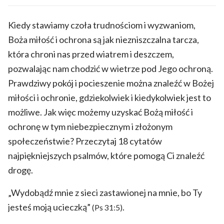
Kiedy stawiamy czoła trudnościom i wyzwaniom,
Boża miłość i ochrona są jak niezniszczalna tarcza,
która chroni nas przed wiatrem i deszczem,
pozwalając nam chodzić w wietrze pod Jego ochroną.
Prawdziwy pokój i pocieszenie można znaleźć w Bożej
miłości i ochronie, gdziekolwiek i kiedykolwiek jest to
możliwe. Jak więc możemy uzyskać Bożą miłość i
ochronę w tym niebezpiecznym i złożonym
społeczeństwie? Przeczytaj 18 cytatów
najpiękniejszych psalmów, które pomogą Ci znaleźć
drogę.
„Wydobądź mnie z sieci zastawionej na mnie, bo Ty
jesteś moją ucieczką”
.
(Ps 31:5)