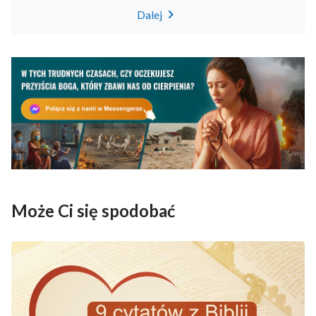
ludzi do pożarcia. Obecnie wybuchają wszelkiego
Dalej
rodzaju zarazy i pojawiły się wszelkie rodzaje złych
duchów. Tylko Ja jestem prawdziwym Bogiem, tylko
Ja jestem twoją ucieczką. Nie możesz teraz zrobić
nic innego, jak tylko ukryć się w Moim sekretnym
miejscu, ukryć się jedynie wewnątrz Mnie, a klęski
cię ominą i żadne nieszczęście nie zbliży się do
twojego namiotu
”.
„
Kiedy wody pochłaniają istoty ludzkie w całości,
ocalam ich z tej zastałej topieli i daję szansę
Może Ci się spodobać
nowego życia. Kiedy ludzie tracą wiarę w życie,
unoszę ich znad granicy śmierci, obdarzając
odwagą do dalszej drogi, by mogli użyć Mnie jako
fundamentu swej egzystencji. Kiedy ludzie okazują
Mi nieposłuszeństwo, sprawiam, że w tym